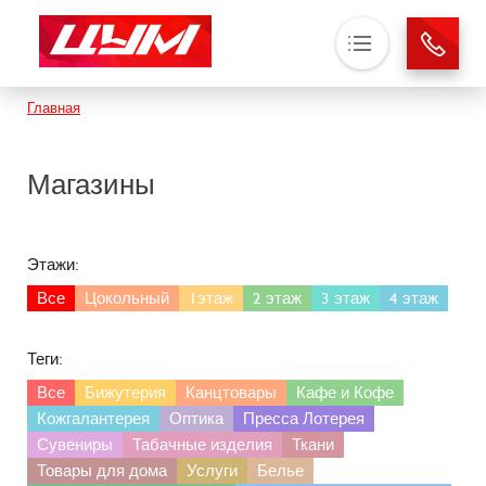
Основная навигация
Строка навигации
Главная
О нас
Магазины
Магазины
Аренда
Новости
Этажи:
Контакты
Все
Цокольный
1этаж
2 этаж
3 этаж
4 этаж
Теги:
Все
Бижутерия
Канцтовары
Кафе и Кофе
Кожгалантерея
Оптика
Пресса Лотерея
Сувениры
Табачные изделия
Ткани
Товары для дома
Услуги
Белье