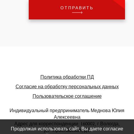
Политика обработки ПД
Согласие на обработку персональных данных
Пользовательское соглашение
Индивидуальный предприниматель Меднова Юлия
Алексеевна
Адрес для корреспонденции: 160002, г.Вологда,
Продолжая использовать сайт, Вы даете согласие
ул. Ярославская, д.2