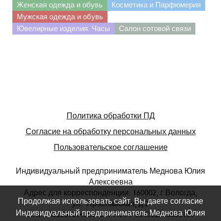
Женская одежда и обувь
Косметика и Парфюмерия
Мужская одежда и обувь
Ювелирные изделия. Часы
Салон сотовой связи
Политика обработки ПД
Согласие на обработку персональных данных
Пользовательское соглашение
Индивидуальный предприниматель Меднова Юлия
Алексеевна
Адрес для корреспонденции: 160002, г.Вологда,
Продолжая использовать сайт, Вы даете согласие
ул. Ярославская, д.2
Индивидуальный предприниматель Меднова Юлия
ИНН 352501014583 ОГРНИП 304352535800139