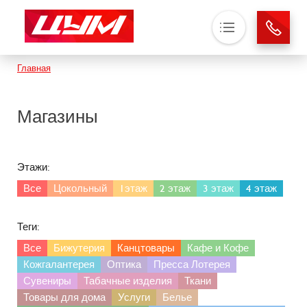
Основная навигация
Строка навигации
Главная
О нас
Магазины
Магазины
Аренда
Новости
Этажи:
Контакты
Все
Цокольный
1этаж
2 этаж
3 этаж
4 этаж
Теги:
Все
Бижутерия
Канцтовары
Кафе и Кофе
Кожгалантерея
Оптика
Пресса Лотерея
Сувениры
Табачные изделия
Ткани
Товары для дома
Услуги
Белье