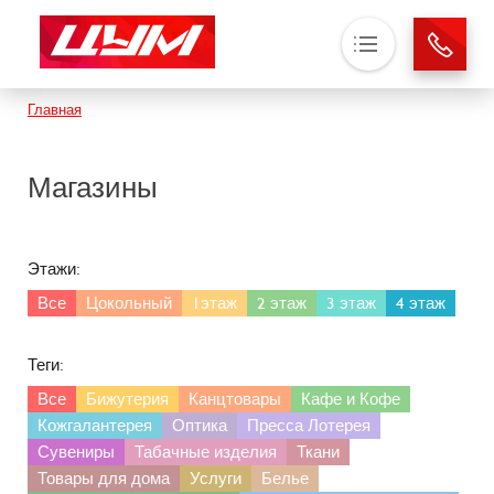
Основная навигация
Строка навигации
Главная
О нас
Магазины
Магазины
Аренда
Новости
Этажи:
Контакты
Все
Цокольный
1этаж
2 этаж
3 этаж
4 этаж
Теги:
Все
Бижутерия
Канцтовары
Кафе и Кофе
Кожгалантерея
Оптика
Пресса Лотерея
Сувениры
Табачные изделия
Ткани
Товары для дома
Услуги
Белье