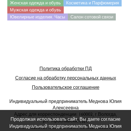
Женская одежда и обувь
Косметика и Парфюмерия
Мужская одежда и обувь
Ювелирные изделия. Часы
Салон сотовой связи
Политика обработки ПД
Согласие на обработку персональных данных
Пользовательское соглашение
Индивидуальный предприниматель Меднова Юлия
Алексеевна
Адрес для корреспонденции: 160002, г.Вологда,
Продолжая использовать сайт, Вы даете согласие
ул. Ярославская, д.2
Индивидуальный предприниматель Меднова Юлия
ИНН 352501014583 ОГРНИП 304352535800139