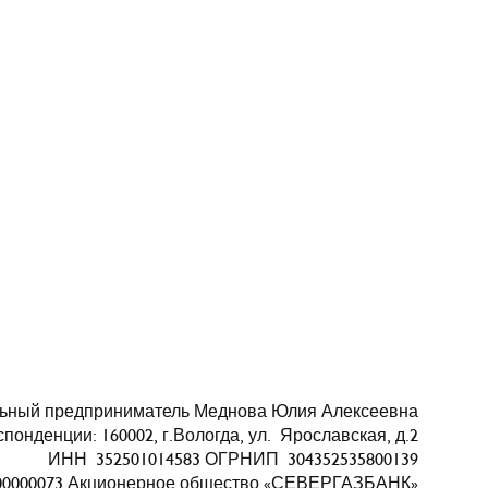
ьный предприниматель Меднова Юлия Алексеевна
понденции: 160002, г.Вологда, ул. Ярославская, д.2
ИНН 352501014583 ОГРНИП 304352535800139
000000073 Акционерное общество «СЕВЕРГАЗБАНК»