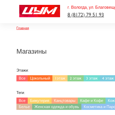
г. Вологда, ул. Благовещ
8 (8172) 79 51 93
Строка навигации
Главная
Магазины
Этажи:
Все
Цокольный
1этаж
2 этаж
3 этаж
4 этаж
Теги:
Все
Бижутерия
Канцтовары
Кафе и Кофе
Кож
Белье
Женская одежда и обувь
Косметика и Па