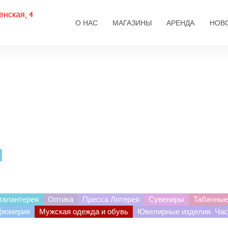
енская, 4
Основная навигаци
О НАС
МАГАЗИНЫ
АРЕНДА
НОВ
галантерея
Оптика
Пресса Лотерея
Сувениры
Табачные
рфюмерия
Мужская одежда и обувь
Ювелирные изделия. Ча