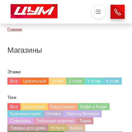
Основная навигация
Строка навигации
Главная
О нас
Магазины
Магазины
Аренда
Новости
Этажи:
Контакты
Все
Цокольный
1этаж
2 этаж
3 этаж
4 этаж
Теги:
Все
Бижутерия
Канцтовары
Кафе и Кофе
Кожгалантерея
Оптика
Пресса Лотерея
Сувениры
Табачные изделия
Ткани
Товары для дома
Услуги
Белье