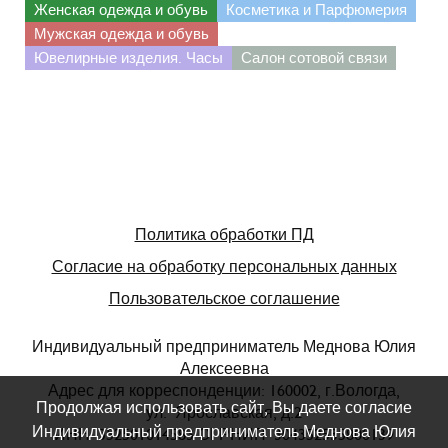
Женская одежда и обувь
Косметика и Парфюмерия
Мужская одежда и обувь
Ювелирные изделия. Часы
Салон сотовой связи
Политика обработки ПД
Согласие на обработку персональных данных
Пользовательское соглашение
Индивидуальный предприниматель Меднова Юлия
Алексеевна
Адрес для корреспонденции: 160002, г.Вологда,
Продолжая использовать сайт, Вы даете согласие
ул. Ярославская, д.2
Индивидуальный предприниматель Меднова Юлия
ИНН 352501014583 ОГРНИП 304352535800139