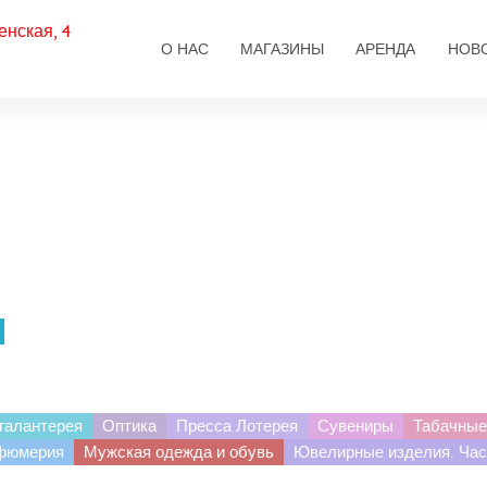
енская, 4
Основная навигаци
О НАС
МАГАЗИНЫ
АРЕНДА
НОВ
галантерея
Оптика
Пресса Лотерея
Сувениры
Табачные
рфюмерия
Мужская одежда и обувь
Ювелирные изделия. Ча