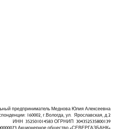
ьный предприниматель Меднова Юлия Алексеевна
понденции: 160002, г.Вологда, ул. Ярославская, д.2
ИНН 352501014583 ОГРНИП 304352535800139
000000073 Акционерное общество «СЕВЕРГАЗБАНК»