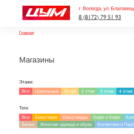
г. Вологда, ул. Благовещ
8 (8172) 79 51 93
Строка навигации
Главная
Магазины
Этажи:
Все
Цокольный
1этаж
2 этаж
3 этаж
4 этаж
Теги:
Все
Бижутерия
Канцтовары
Кафе и Кофе
Кож
Белье
Женская одежда и обувь
Косметика и Па