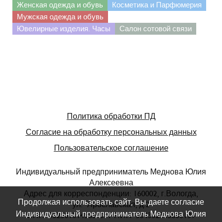
Женская одежда и обувь
Косметика и Парфюмерия
Мужская одежда и обувь
Ювелирные изделия. Часы
Салон сотовой связи
Политика обработки ПД
Согласие на обработку персональных данных
Пользовательское соглашение
Индивидуальный предприниматель Меднова Юлия
Алексеевна
Адрес для корреспонденции: 160002, г.Вологда,
Продолжая использовать сайт, Вы даете согласие
ул. Ярославская, д.2
Индивидуальный предприниматель Меднова Юлия
ИНН 352501014583 ОГРНИП 304352535800139