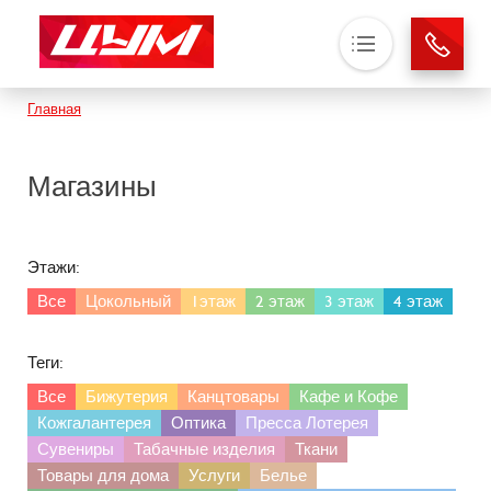
Основная навигация
Строка навигации
Главная
О нас
Магазины
Магазины
Аренда
Новости
Этажи:
Контакты
Все
Цокольный
1этаж
2 этаж
3 этаж
4 этаж
Теги:
Все
Бижутерия
Канцтовары
Кафе и Кофе
Кожгалантерея
Оптика
Пресса Лотерея
Сувениры
Табачные изделия
Ткани
Товары для дома
Услуги
Белье