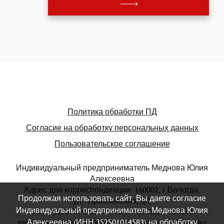
Политика обработки ПД
Согласие на обработку персональных данных
Пользовательское соглашение
Индивидуальный предприниматель Меднова Юлия
Алексеевна
Адрес для корреспонденции: 160002, г.Вологда,
Продолжая использовать сайт, Вы даете согласие
ул. Ярославская, д.2
Индивидуальный предприниматель Меднова Юлия
ИНН 352501014583 ОГРНИП 304352535800139
Алексеевна (ИНН 352501014583) на обработку
р/сч 40802810600000000073 Акционерное общество