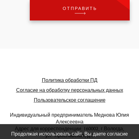
Политика обработки ПД
Согласие на обработку персональных данных
Пользовательское соглашение
Индивидуальный предприниматель Меднова Юлия
Алексеевна
Адрес для корреспонденции: 160002, г.Вологда,
Продолжая использовать сайт, Вы даете согласие
ул. Ярославская, д.2