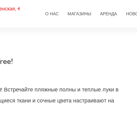
енская, 4
Основная навигаци
О НАС
МАГАЗИНЫ
АРЕНДА
НОВ
ree!
м! Встречайте пляжные полны и теплые луки в
щиеся ткани и сочные цвета настраивают на