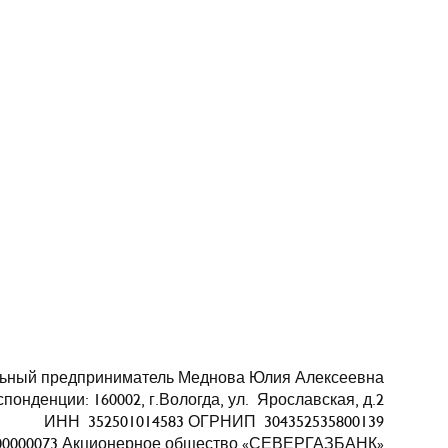
ьный предприниматель Меднова Юлия Алексеевна
понденции: 160002, г.Вологда, ул. Ярославская, д.2
ИНН 352501014583 ОГРНИП 304352535800139
000000073 Акционерное общество «СЕВЕРГАЗБАНК»