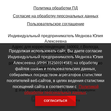
Политика обработки ПД
Согласие на обработку персональных данных
Пользовательское соглашение
Индивидуальный предприниматель Меднова Юлия
Алексеевна
Адрес для корреспонденции: 160002, г.Вологда,
Продолжая использовать сайт, Вы даете согласие
ул. Ярославская, д.2
Индивидуальный предприниматель Меднова Юлия
ИНН 352501014583 ОГРНИП 304352535800139
Алексеевна (ИНН 352501014583) на обработку
р/сч 40802810600000000073 Акционерное общество
«СЕВЕРГАЗБАНК»
файлов cookies и пользовательских данных,
к/сч 30101810800000000786 БИК 041909786
собираемых посредством агрегаторов статистики
посетителей веб-сайтов, в целях ведения статистики
посещений сайта в соответствии с
Политикой
©
2026 Торговый центр «ЦУМ». Все права защищены.
обработки персональных данных
.
Создание сайта
СОГЛАСИТЬСЯ