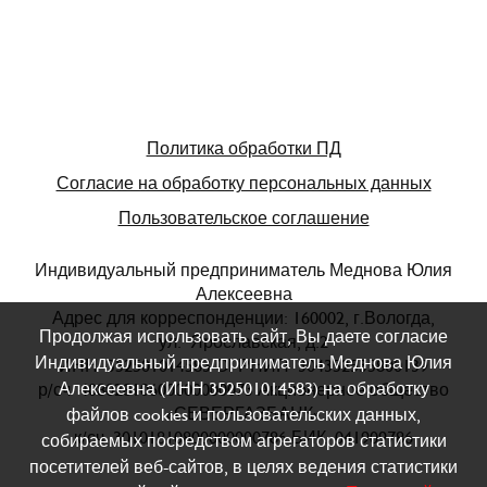
Политика обработки ПД
Согласие на обработку персональных данных
Пользовательское соглашение
Индивидуальный предприниматель Меднова Юлия
Алексеевна
Адрес для корреспонденции: 160002, г.Вологда,
Продолжая использовать сайт, Вы даете согласие
ул. Ярославская, д.2
Индивидуальный предприниматель Меднова Юлия
ИНН 352501014583 ОГРНИП 304352535800139
Алексеевна (ИНН 352501014583) на обработку
р/сч 40802810600000000073 Акционерное общество
«СЕВЕРГАЗБАНК»
файлов cookies и пользовательских данных,
к/сч 30101810800000000786 БИК 041909786
собираемых посредством агрегаторов статистики
посетителей веб-сайтов, в целях ведения статистики