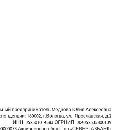
ьный предприниматель Меднова Юлия Алексеевна
понденции: 160002, г.Вологда, ул. Ярославская, д.2
ИНН 352501014583 ОГРНИП 304352535800139
000000073 Акционерное общество «СЕВЕРГАЗБАНК»