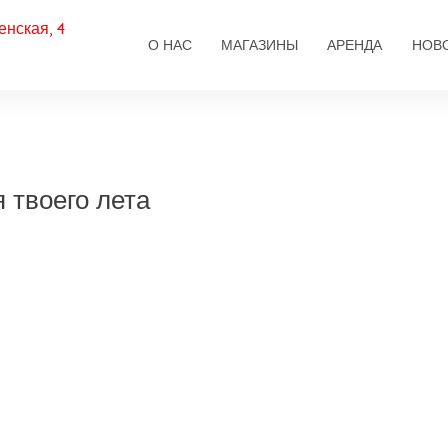
енская, 4
Основная навигаци
О НАС
МАГАЗИНЫ
АРЕНДА
НОВ
 твоего лета