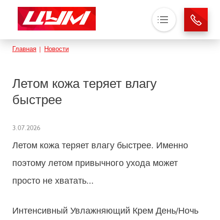
Основная навигация
Строка навигации
Главная
Новости
О нас
Магазины
Летом кожа теряет влагу
Аренда
быстрее
Новости
Контакты
3.07.2026
Летом кожа теряет влагу быстрее. Именно
поэтому летом привычного ухода может
просто не хватать...
Интенсивный Увлажняющий Крем День/Ночь