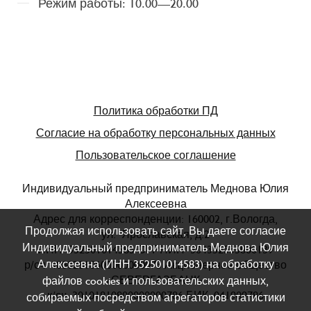
Режим работы: 10.00—20.00
Политика обработки ПД
Согласие на обработку персональных данных
Пользовательское соглашение
Индивидуальный предприниматель Меднова Юлия
Алексеевна
Адрес для корреспонденции: 160002, г.Вологда,
Продолжая использовать сайт, Вы даете согласие
ул. Ярославская, д.2
Индивидуальный предприниматель Меднова Юлия
ИНН 352501014583 ОГРНИП 304352535800139
Алексеевна (ИНН 352501014583) на обработку
р/сч 40802810600000000073 Акционерное общество
«СЕВЕРГАЗБАНК»
файлов cookies и пользовательских данных,
к/сч 30101810800000000786 БИК 041909786
собираемых посредством агрегаторов статистики