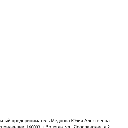
ьный предприниматель Меднова Юлия Алексеевна
понденции: 160002, г.Вологда, ул. Ярославская, д.2