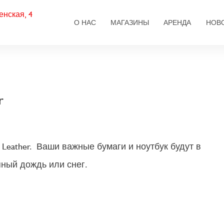
енская, 4
Основная навигаци
О НАС
МАГАЗИНЫ
АРЕНДА
НОВ
r
f Leather. Ваши важные бумаги и ноутбук будут в
пный дождь или снег.