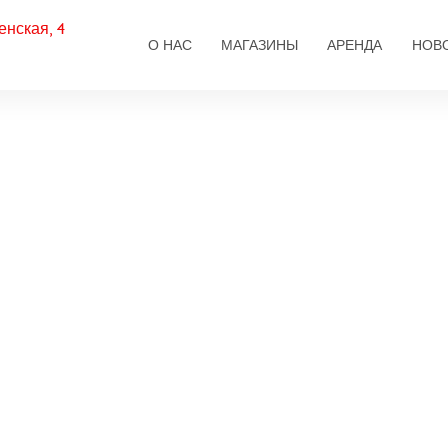
енская, 4
Основная навигаци
О НАС
МАГАЗИНЫ
АРЕНДА
НОВ