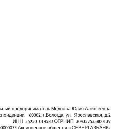
ьный предприниматель Меднова Юлия Алексеевна
понденции: 160002, г.Вологда, ул. Ярославская, д.2
ИНН 352501014583 ОГРНИП 304352535800139
000000073 Акционерное общество «СЕВЕРГАЗБАНК»